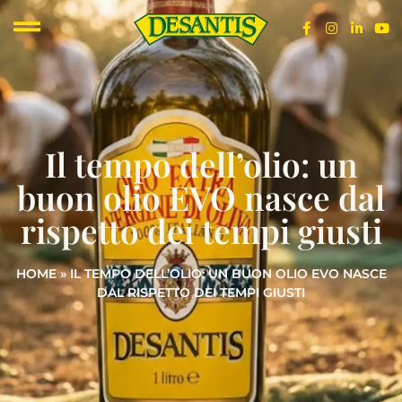
Il tempo dell’olio: un
buon olio EVO nasce dal
rispetto dei tempi giusti
HOME
»
IL TEMPO DELL’OLIO: UN BUON OLIO EVO NASCE
DAL RISPETTO DEI TEMPI GIUSTI