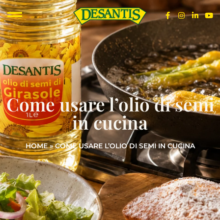
Come usare l’olio di semi
in cucina
HOME
»
COME USARE L’OLIO DI SEMI IN CUCINA