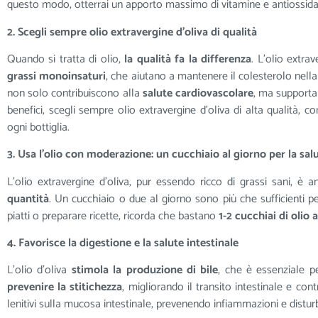
questo modo, otterrai un apporto massimo di vitamine e antiossidan
2. Scegli sempre olio extravergine d’oliva di qualità
Quando si tratta di olio,
la qualità fa la differenza
. L’olio extrav
grassi monoinsaturi
, che aiutano a mantenere il colesterolo nella
non solo contribuiscono alla
salute cardiovascolare
, ma supportan
benefici, scegli sempre olio extravergine d’oliva di alta qualità,
ogni bottiglia.
3. Usa l’olio con moderazione: un cucchiaio al giorno per la sal
L’olio extravergine d’oliva, pur essendo ricco di grassi sani, è
quantità
. Un cucchiaio o due al giorno sono più che sufficienti pe
piatti o preparare ricette, ricorda che bastano
1-2 cucchiai di olio 
4. Favorisce la digestione e la salute intestinale
L’olio d’oliva
stimola la produzione di bile
, che è essenziale p
prevenire la stitichezza
, migliorando il transito intestinale e con
lenitivi sulla mucosa intestinale, prevenendo infiammazioni e disturbi