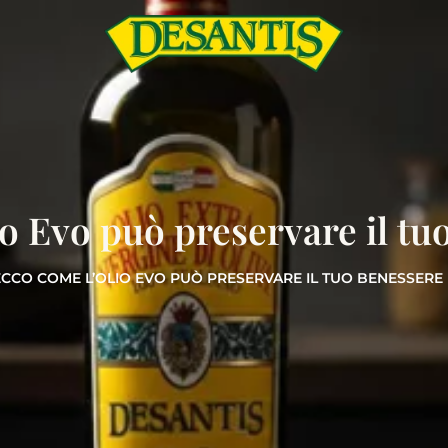
o Evo può preservare il tu
ECCO COME L’OLIO EVO PUÒ PRESERVARE IL TUO BENESSERE