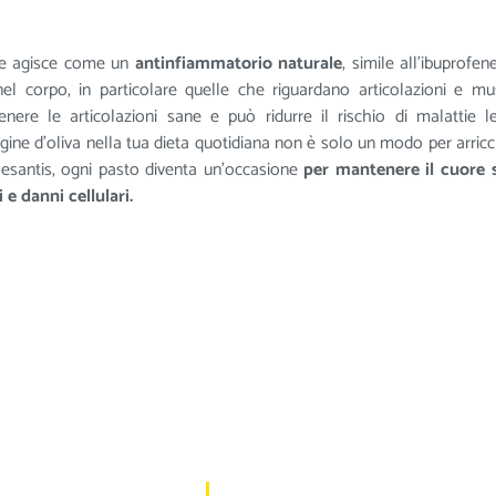
he agisce come un
antinfiammatorio naturale
, simile all’ibuprofen
 nel corpo, in particolare quelle che riguardano articolazioni e mus
ere le articolazioni sane e può ridurre il rischio di malattie l
rgine d’oliva nella tua dieta quotidiana non è solo un modo per arricch
 Desantis, ogni pasto diventa un’occasione
per mantenere il cuore 
e danni cellulari.