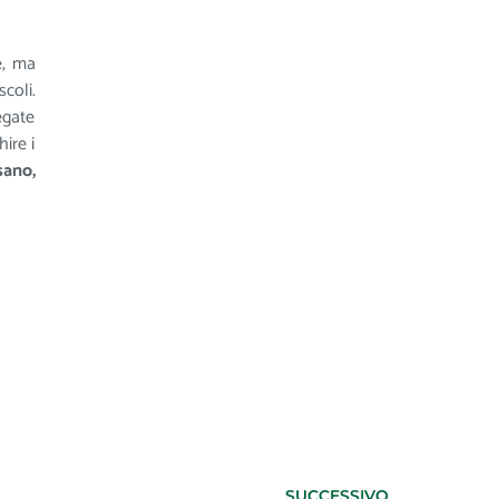
e, ma
coli.
egate
ire i
sano,
SUCCESSIVO