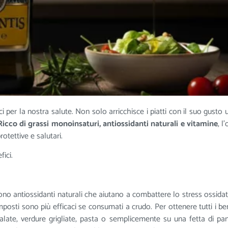
ci per la nostra salute. Non solo arricchisce i piatti con il suo gusto 
icco di grassi monoinsaturi, antiossidanti naturali e vitamine
, l
otettive e salutari.
fici.
ono antiossidanti naturali che aiutano a combattere lo stress ossidat
mposti sono più efficaci se consumati a crudo. Per ottenere tutti i ben
nsalate, verdure grigliate, pasta o semplicemente su una fetta di pan