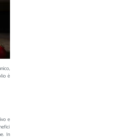
unico,
’olio è
ivo e
efici
e. In