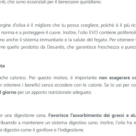
ti, che sono essenziali per il benessere quotidiano.
ergine d’oliva è il migliore che tu possa scegliere, poiché è il più ri
 norma e a proteggere il cuore. Inoltre, l’olio EVO contiene polifenoli
o anche il sistema immunitario e la salute del fegato. Per ottenere tu
 come quello prodotto da Desantis, che garantisce freschezza e purez
ute
 anche calorico. Per questo motivo, è importante
non esagerare co
r ottenere i benefici senza eccedere con le calorie. Se lo usi per co
al giorno
per un apporto nutrizionale adeguato
er una digestione sana.
Favorisce l’assorbimento dei grassi e ai
tribuendo a mantenere un sistema digestivo sano. Inoltre, l’olio ha ef
 digestivi come il gonfiore e l’indigestione