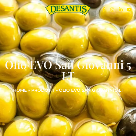
Olio EVO San Giovanni 5
LT
HOME
»
PRODOTTI
»
OLIO EVO SAN GIOVANNI 5 LT